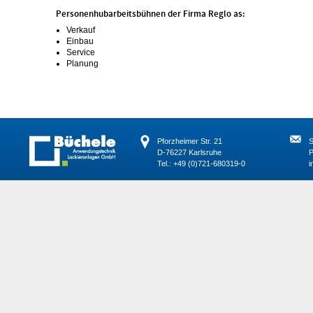
Personenhubarbeitsbühnen der Firma Reglo as:
Verkauf
Einbau
Service
Planung
Pforzheimer Str. 21
S
D-76227 Karlsruhe
P
Tel.: +49 (0)721-680319-0
i