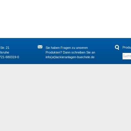
Produ
Str. 21
Sie haben Fragen zu unseren
lsruhe
Produkten? Dann schreiben Sie an
)721-680319-0
info(at)lackieranlagen-buechele.de