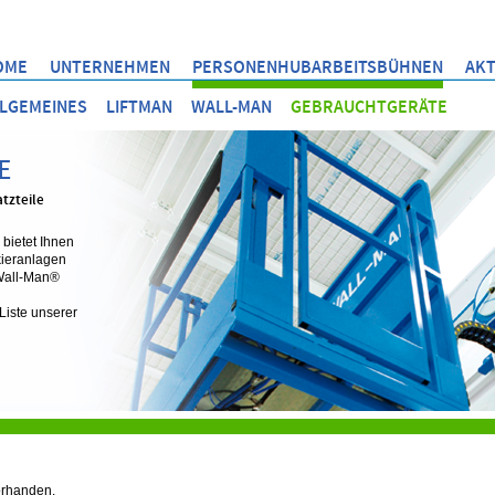
OME
UNTERNEHMEN
PERSONENHUBARBEITSBÜHNEN
AKT
LGEMEINES
LIFTMAN
WALL-MAN
GEBRAUCHTGERÄTE
E
tzteile
 bietet Ihnen
ieranlagen
Wall-Man®
Liste unserer
orhanden.